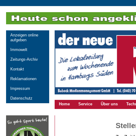
Anzeigen online
aufgeben
Immowelt
Zeitungs-Archiv
Kontakt
Reklamationen
Impressum
Datenschutz
Home
Service
Über uns
Tech
Stell