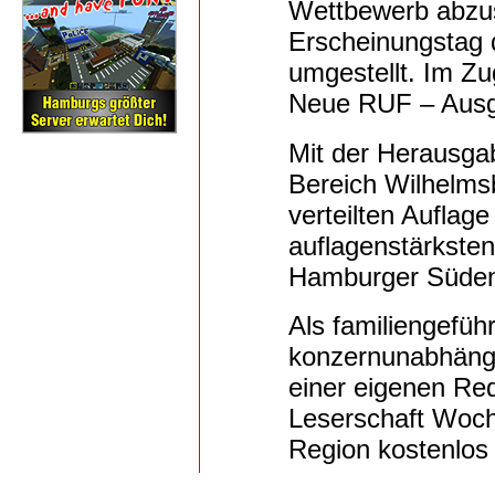
Wettbewerb abzus
Erscheinungstag 
umgestellt. Im Zu
Neue RUF – Ausg
Mit der Herausga
Bereich Wilhelms
verteilten Auflag
auflagenstärkste
Hamburger Süde
Als familiengefüh
konzernunabhängi
einer eigenen Red
Leserschaft Woch
Region kostenlos