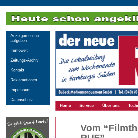
Anzeigen online
aufgeben
Immowelt
Zeitungs-Archiv
Kontakt
Reklamationen
Impressum
Datenschutz
Home
Service
Über uns
Tech
Vom “Filmth
RUF”